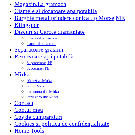
Magazin,La gramada
Cismele si dozatoare apa potabila
Burghie metal prindere conica tip Morse,MK
Klingspor
Discuri si Carote diamantate
Discuri diamantate
Carote diamantate
Separatoare grasimi
Rezervoare apă potabilă
Supraterane, PE
Subterane, PE
Mirka
Abrazive Mirka
Scule Mirka
Consumabile Mirka
Perii carbune Mirka
Contact
Contul meu
Coș de cumpărături
Cookies si politica de confidențialitate
Home Tools