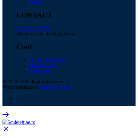
Contact
CONTACT
+40 752 172 770
bbcomconsultativ@gmail.com
Cont
Coș de cumpărături
Listă de dorințe
Contul meu
© 2023 Toate drepturile rezervate.
Website realizat de
FastApp Group