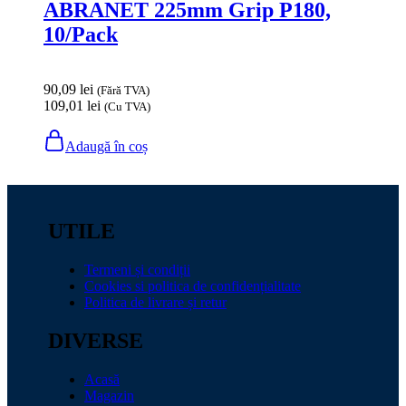
ABRANET 225mm Grip P180,
10/Pack
90,09
lei
(Fără TVA)
109,01
lei
(Cu TVA)
Adaugă în coș
UTILE
Termeni și condiții
Cookies si politica de confidențialitate
Politica de livrare și retur
DIVERSE
Acasă
Magazin