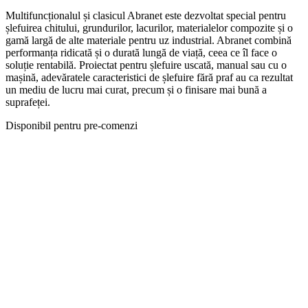
Multifuncționalul și clasicul Abranet este dezvoltat special pentru
șlefuirea chitului, grundurilor, lacurilor, materialelor compozite și o
gamă largă de alte materiale pentru uz industrial. Abranet combină
performanța ridicată și o durată lungă de viață, ceea ce îl face o
soluție rentabilă. Proiectat pentru șlefuire uscată, manual sau cu o
mașină, adevăratele caracteristici de șlefuire fără praf au ca rezultat
un mediu de lucru mai curat, precum și o finisare mai bună a
suprafeței.
Disponibil pentru pre-comenzi