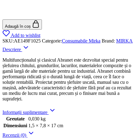
Adaugă în coș
Add to wishlist
SKU:
AE149F1025
Categorie:
Consumabile Mirka
Brand:
MIRKA
Descriere
Multifuncționalul și clasicul Abranet este dezvoltat special pentru
șlefuirea chitului, grundurilor, lacurilor, materialelor compozite și o
gamă largă de alte materiale pentru uz industrial. Abranet combină
performanța ridicată și o durată lungă de viață, ceea ce îl face o
soluție rentabilă. Proiectat pentru șlefuire uscată, manual sau cu o
mașină, adevăratele caracteristici de șlefuire fără praf au ca rezultat
un mediu de lucru mai curat, precum și o finisare mai bună a
suprafeței.
Informații suplimentare
Greutate
0,030 kg
Dimensiuni
1,5 × 7,8 × 17 cm
Recenzii (0)