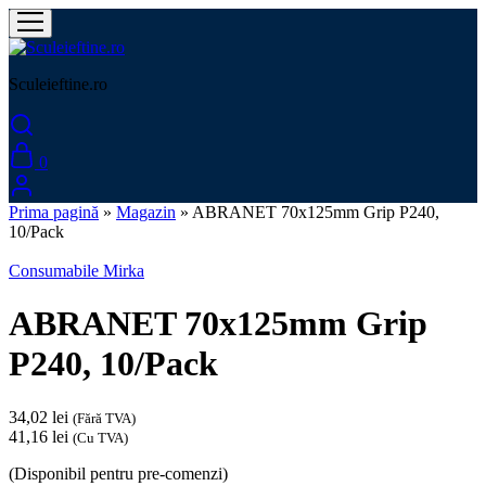
Sculeieftine.ro
0
Prima pagină
»
Magazin
»
ABRANET 70x125mm Grip P240,
10/Pack
Consumabile Mirka
ABRANET 70x125mm Grip
P240, 10/Pack
34,02
lei
(Fără TVA)
41,16
lei
(Cu TVA)
(Disponibil pentru pre-comenzi)