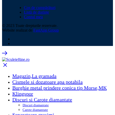
Coș de cumpărături
Listă de dorințe
Contul meu
© 2023 Toate drepturile rezervate.
Website realizat de
FastApp Group
Magazin,La gramada
Cismele si dozatoare apa potabila
Burghie metal prindere conica tip Morse,MK
Klingspor
Discuri si Carote diamantate
Discuri diamantate
Carote diamantate
Separatoare grasimi