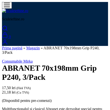
Sculeieftine.ro
0
Prima pagină
»
Magazin
»
ABRANET 70x198mm Grip P240,
3/Pack
Consumabile Mirka
ABRANET 70x198mm Grip
P240, 3/Pack
17,50
lei
(Fără TVA)
21,18
lei
(Cu TVA)
(Disponibil pentru pre-comenzi)
Multifuncționalul și clasicul Abranet este dezvoltat special pentru