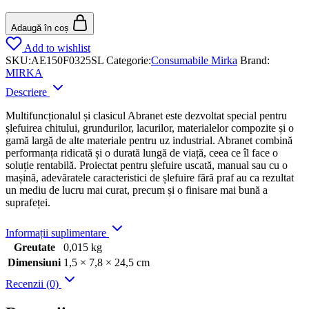
Adaugă în coș
Add to wishlist
SKU:
AE150F0325SL
Categorie:
Consumabile Mirka
Brand:
MIRKA
Descriere
Multifuncționalul și clasicul Abranet este dezvoltat special pentru
șlefuirea chitului, grundurilor, lacurilor, materialelor compozite și o
gamă largă de alte materiale pentru uz industrial. Abranet combină
performanța ridicată și o durată lungă de viață, ceea ce îl face o
soluție rentabilă. Proiectat pentru șlefuire uscată, manual sau cu o
mașină, adevăratele caracteristici de șlefuire fără praf au ca rezultat
un mediu de lucru mai curat, precum și o finisare mai bună a
suprafeței.
Informații suplimentare
Greutate
0,015 kg
Dimensiuni
1,5 × 7,8 × 24,5 cm
Recenzii (0)