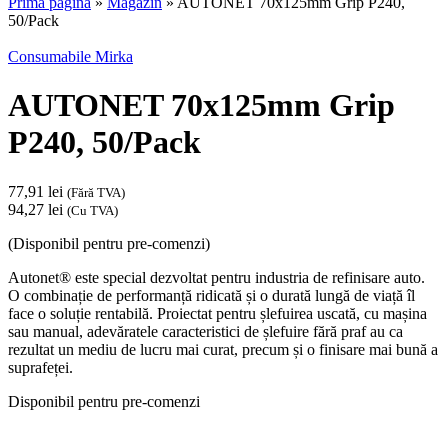
Prima pagină
»
Magazin
»
AUTONET 70x125mm Grip P240,
50/Pack
Consumabile Mirka
AUTONET 70x125mm Grip
P240, 50/Pack
77,91
lei
(Fără TVA)
94,27
lei
(Cu TVA)
(Disponibil pentru pre-comenzi)
Autonet® este special dezvoltat pentru industria de refinisare auto.
O combinație de performanță ridicată și o durată lungă de viață îl
face o soluție rentabilă. Proiectat pentru șlefuirea uscată, cu mașina
sau manual, adevăratele caracteristici de șlefuire fără praf au ca
rezultat un mediu de lucru mai curat, precum și o finisare mai bună a
suprafeței.
Disponibil pentru pre-comenzi