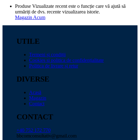
Produse Vizualizate recent este o funcție care vă ajută să
urmăriți de dvs. recente vizualizarea istorie.
Magazin Acum
UTILE
Termeni și condiții
Cookies si politica de confidențialitate
Politica de livrare și retur
DIVERSE
Acasă
Magazin
Contact
CONTACT
+40 752 172 770
bbcomconsultativ@gmail.com