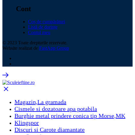
Cont
Coș de cumpărături
Listă de dorințe
Contul meu
© 2023 Toate drepturile rezervate.
Website realizat de
FastApp Group
Magazin,La gramada
Cismele si dozatoare apa potabila
Burghie metal prindere conica tip Morse,MK
Klingspor
Discuri si Carote diamantate