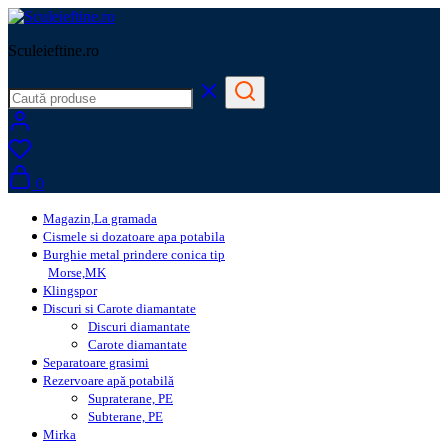
Sculeieftine.ro
0
Magazin,La gramada
Cismele si dozatoare apa potabila
Burghie metal prindere conica tip
Morse,MK
Klingspor
Discuri si Carote diamantate
Discuri diamantate
Carote diamantate
Separatoare grasimi
Rezervoare apă potabilă
Supraterane, PE
Subterane, PE
Mirka