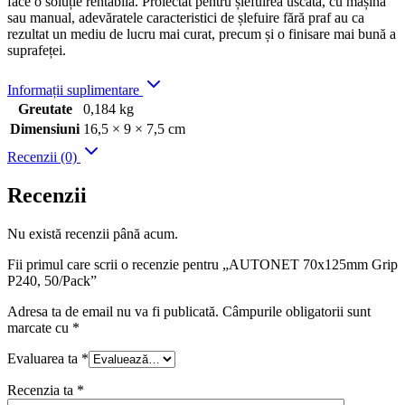
face o soluție rentabilă. Proiectat pentru șlefuirea uscată, cu mașina
sau manual, adevăratele caracteristici de șlefuire fără praf au ca
rezultat un mediu de lucru mai curat, precum și o finisare mai bună a
suprafeței.
Informații suplimentare
Greutate
0,184 kg
Dimensiuni
16,5 × 9 × 7,5 cm
Recenzii (0)
Recenzii
Nu există recenzii până acum.
Fii primul care scrii o recenzie pentru „AUTONET 70x125mm Grip
P240, 50/Pack”
Adresa ta de email nu va fi publicată.
Câmpurile obligatorii sunt
marcate cu
*
Evaluarea ta
*
Recenzia ta
*