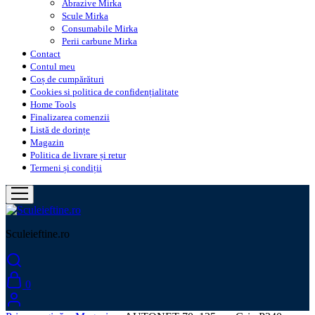
Abrazive Mirka
Scule Mirka
Consumabile Mirka
Perii carbune Mirka
Contact
Contul meu
Coș de cumpărături
Cookies si politica de confidențialitate
Home Tools
Finalizarea comenzii
Listă de dorințe
Magazin
Politica de livrare și retur
Termeni și condiții
Sculeieftine.ro
0