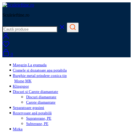
Sculeieftine.ro
0
Magazin,La gramada
Cismele si dozatoare apa potabila
Burghie metal prindere conica tip
Morse,MK
Klingspor
Discuri si Carote diamantate
Discuri diamantate
Carote diamantate
Separatoare grasimi
Rezervoare apă potabilă
Supraterane, PE
Subterane, PE
Mirka