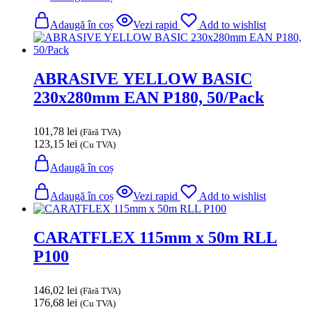
Adaugă în coș
Vezi rapid
Add to wishlist
ABRASIVE YELLOW BASIC
230x280mm EAN P180, 50/Pack
101,78
lei
(Fără TVA)
123,15
lei
(Cu TVA)
Adaugă în coș
Adaugă în coș
Vezi rapid
Add to wishlist
CARATFLEX 115mm x 50m RLL
P100
146,02
lei
(Fără TVA)
176,68
lei
(Cu TVA)