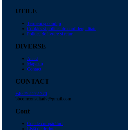
UTILE
Termeni și condiții
Cookies si politica de confidențialitate
Politica de livrare și retur
DIVERSE
Acasă
Magazin
Contact
CONTACT
+40 752 172 770
bbcomconsultativ@gmail.com
Cont
Coș de cumpărături
Listă de dorințe