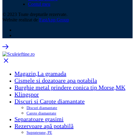
Contul meu
© 2023 Toate drepturile rezervate.
Website realizat de
FastApp Group
Magazin,La gramada
Cismele si dozatoare apa potabila
Burghie metal prindere conica tip Morse,MK
Klingspor
Discuri si Carote diamantate
Discuri diamantate
Carote diamantate
Separatoare grasimi
Rezervoare apă potabilă
Supraterane, PE