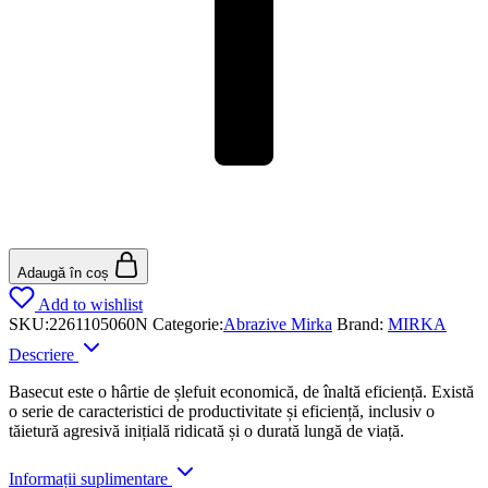
Adaugă în coș
Add to wishlist
SKU:
2261105060N
Categorie:
Abrazive Mirka
Brand:
MIRKA
Descriere
Basecut este o hârtie de șlefuit economică, de înaltă eficiență. Există
o serie de caracteristici de productivitate și eficiență, inclusiv o
tăietură agresivă inițială ridicată și o durată lungă de viață.
Informații suplimentare