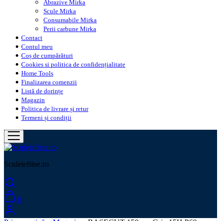
Abrazive Mirka
Scule Mirka
Consumabile Mirka
Perii carbune Mirka
Contact
Contul meu
Coș de cumpărături
Cookies si politica de confidențialitate
Home Tools
Finalizarea comenzii
Listă de dorințe
Magazin
Politica de livrare și retur
Termeni și condiții
Sculeieftine.ro
0