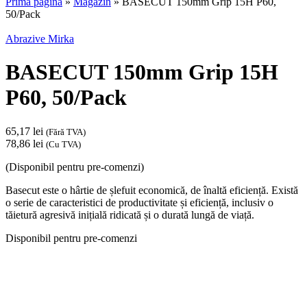
Prima pagină
»
Magazin
»
BASECUT 150mm Grip 15H P60,
50/Pack
Abrazive Mirka
BASECUT 150mm Grip 15H
P60, 50/Pack
65,17
lei
(Fără TVA)
78,86
lei
(Cu TVA)
(Disponibil pentru pre-comenzi)
Basecut este o hârtie de șlefuit economică, de înaltă eficiență. Există
o serie de caracteristici de productivitate și eficiență, inclusiv o
tăietură agresivă inițială ridicată și o durată lungă de viață.
Disponibil pentru pre-comenzi