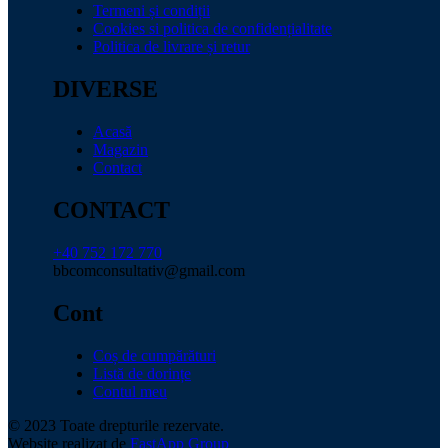
Termeni și condiții
Cookies si politica de confidențialitate
Politica de livrare și retur
DIVERSE
Acasă
Magazin
Contact
CONTACT
+40 752 172 770
bbcomconsultativ@gmail.com
Cont
Coș de cumpărături
Listă de dorințe
Contul meu
© 2023 Toate drepturile rezervate.
Website realizat de
FastApp Group