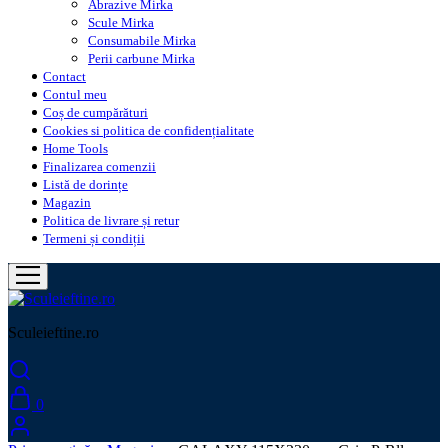
Abrazive Mirka
Scule Mirka
Consumabile Mirka
Perii carbune Mirka
Contact
Contul meu
Coș de cumpărături
Cookies si politica de confidențialitate
Home Tools
Finalizarea comenzii
Listă de dorințe
Magazin
Politica de livrare și retur
Termeni și condiții
Sculeieftine.ro
0