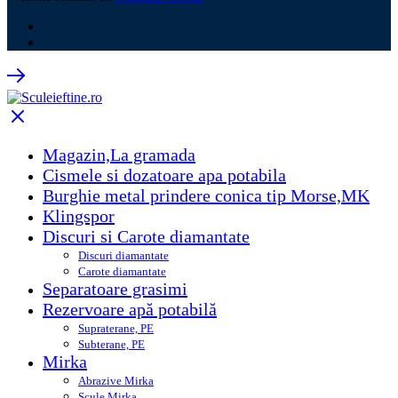
Magazin,La gramada
Cismele si dozatoare apa potabila
Burghie metal prindere conica tip Morse,MK
Klingspor
Discuri si Carote diamantate
Discuri diamantate
Carote diamantate
Separatoare grasimi
Rezervoare apă potabilă
Supraterane, PE
Subterane, PE
Mirka
Abrazive Mirka
Scule Mirka