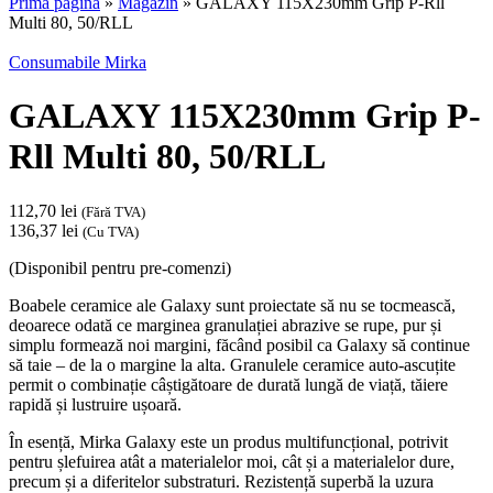
Prima pagină
»
Magazin
»
GALAXY 115X230mm Grip P-Rll
Multi 80, 50/RLL
Consumabile Mirka
GALAXY 115X230mm Grip P-
Rll Multi 80, 50/RLL
112,70
lei
(Fără TVA)
136,37
lei
(Cu TVA)
(Disponibil pentru pre-comenzi)
Boabele ceramice ale Galaxy sunt proiectate să nu se tocmească,
deoarece odată ce marginea granulației abrazive se rupe, pur și
simplu formează noi margini, făcând posibil ca Galaxy să continue
să taie – de la o margine la alta. Granulele ceramice auto-ascuțite
permit o combinație câștigătoare de durată lungă de viață, tăiere
rapidă și lustruire ușoară.
În esență, Mirka Galaxy este un produs multifuncțional, potrivit
pentru șlefuirea atât a materialelor moi, cât și a materialelor dure,
precum și a diferitelor substraturi. Rezistență superbă la uzura