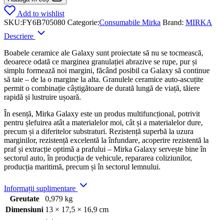
Add to wishlist
SKU:
FY6B705080
Categorie:
Consumabile Mirka
Brand:
MIRKA
Descriere
Boabele ceramice ale Galaxy sunt proiectate să nu se tocmească,
deoarece odată ce marginea granulației abrazive se rupe, pur și
simplu formează noi margini, făcând posibil ca Galaxy să continue
să taie – de la o margine la alta. Granulele ceramice auto-ascuțite
permit o combinație câștigătoare de durată lungă de viață, tăiere
rapidă și lustruire ușoară.
În esență, Mirka Galaxy este un produs multifuncțional, potrivit
pentru șlefuirea atât a materialelor moi, cât și a materialelor dure,
precum și a diferitelor substraturi. Rezistență superbă la uzura
marginilor, rezistență excelentă la înfundare, acoperire rezistentă la
praf și extracție optimă a prafului – Mirka Galaxy servește bine în
sectorul auto, în producția de vehicule, repararea coliziunilor,
producția maritimă, precum și în sectorul lemnului.
Informații suplimentare
Greutate
0,979 kg
Dimensiuni
13 × 17,5 × 16,9 cm