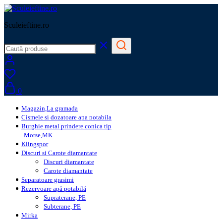
Sculeieftine.ro
0
Magazin,La gramada
Cismele si dozatoare apa potabila
Burghie metal prindere conica tip
Morse,MK
Klingspor
Discuri si Carote diamantate
Discuri diamantate
Carote diamantate
Separatoare grasimi
Rezervoare apă potabilă
Supraterane, PE
Subterane, PE
Mirka