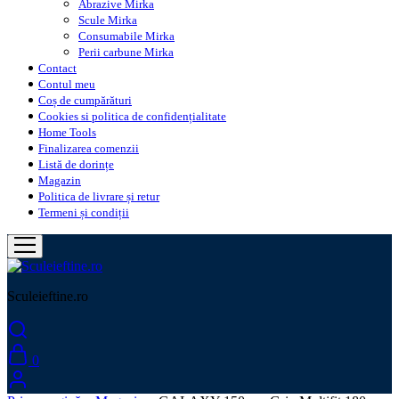
Abrazive Mirka
Scule Mirka
Consumabile Mirka
Perii carbune Mirka
Contact
Contul meu
Coș de cumpărături
Cookies si politica de confidențialitate
Home Tools
Finalizarea comenzii
Listă de dorințe
Magazin
Politica de livrare și retur
Termeni și condiții
Sculeieftine.ro
0