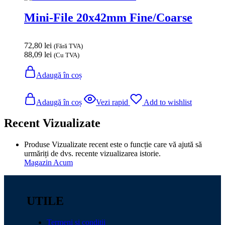
Mini-File 20x42mm Fine/Coarse
72,80
lei
(Fără TVA)
88,09
lei
(Cu TVA)
Adaugă în coș
Adaugă în coș
Vezi rapid
Add to wishlist
Recent Vizualizate
Produse Vizualizate recent este o funcție care vă ajută să
urmăriți de dvs. recente vizualizarea istorie.
Magazin Acum
UTILE
Termeni și condiții