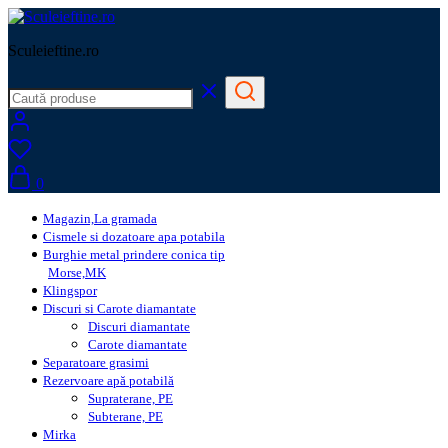
Sculeieftine.ro
0
Magazin,La gramada
Cismele si dozatoare apa potabila
Burghie metal prindere conica tip
Morse,MK
Klingspor
Discuri si Carote diamantate
Discuri diamantate
Carote diamantate
Separatoare grasimi
Rezervoare apă potabilă
Supraterane, PE
Subterane, PE
Mirka