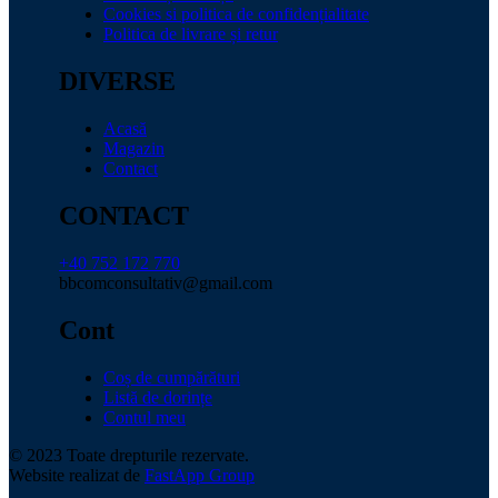
Cookies si politica de confidențialitate
Politica de livrare și retur
DIVERSE
Acasă
Magazin
Contact
CONTACT
+40 752 172 770
bbcomconsultativ@gmail.com
Cont
Coș de cumpărături
Listă de dorințe
Contul meu
© 2023 Toate drepturile rezervate.
Website realizat de
FastApp Group