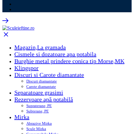
Magazin,La gramada
Cismele si dozatoare apa potabila
Burghie metal prindere conica tip Morse,MK
Klingspor
Discuri si Carote diamantate
Discuri diamantate
Carote diamantate
Separatoare grasimi
Rezervoare apă potabilă
Supraterane, PE
Subterane, PE
Mirka
Abrazive Mirka
Scule Mirka