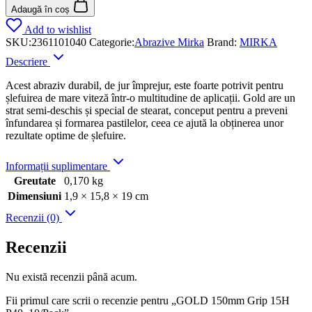
Adaugă în coș
Add to wishlist
SKU:
2361101040
Categorie:
Abrazive Mirka
Brand:
MIRKA
Descriere
Acest abraziv durabil, de jur împrejur, este foarte potrivit pentru
șlefuirea de mare viteză într-o multitudine de aplicații. Gold are un
strat semi-deschis și special de stearat, conceput pentru a preveni
înfundarea și formarea pastilelor, ceea ce ajută la obținerea unor
rezultate optime de șlefuire.
Informații suplimentare
Greutate
0,170 kg
Dimensiuni
1,9 × 15,8 × 19 cm
Recenzii (0)
Recenzii
Nu există recenzii până acum.
Fii primul care scrii o recenzie pentru „GOLD 150mm Grip 15H