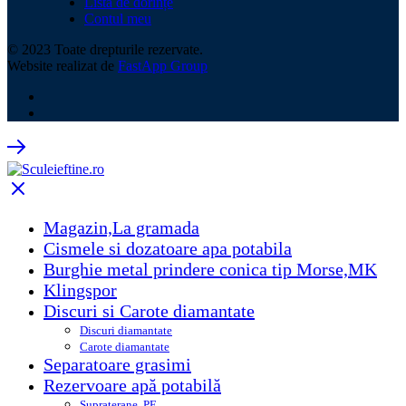
Listă de dorințe
Contul meu
© 2023 Toate drepturile rezervate.
Website realizat de
FastApp Group
Magazin,La gramada
Cismele si dozatoare apa potabila
Burghie metal prindere conica tip Morse,MK
Klingspor
Discuri si Carote diamantate
Discuri diamantate
Carote diamantate
Separatoare grasimi
Rezervoare apă potabilă
Supraterane, PE