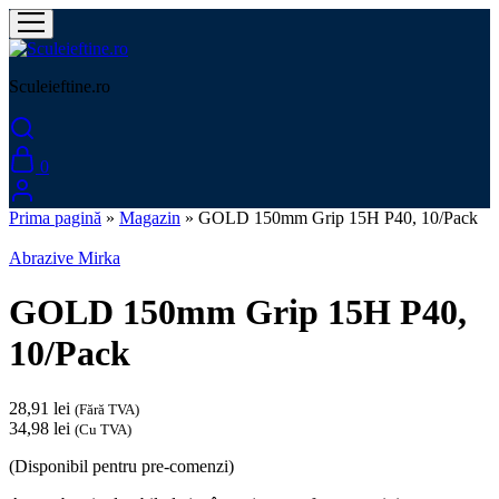
Sculeieftine.ro
0
Prima pagină
»
Magazin
»
GOLD 150mm Grip 15H P40, 10/Pack
Abrazive Mirka
GOLD 150mm Grip 15H P40,
10/Pack
28,91
lei
(Fără TVA)
34,98
lei
(Cu TVA)
(Disponibil pentru pre-comenzi)