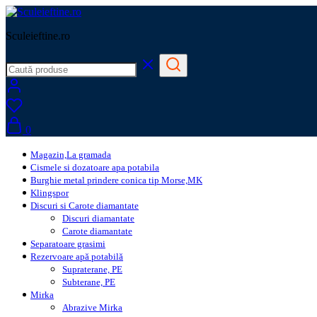
Sculeieftine.ro
0
Magazin,La gramada
Cismele si dozatoare apa potabila
Burghie metal prindere conica tip Morse,MK
Klingspor
Discuri si Carote diamantate
Discuri diamantate
Carote diamantate
Separatoare grasimi
Rezervoare apă potabilă
Supraterane, PE
Subterane, PE
Mirka
Abrazive Mirka