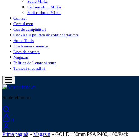
Scule Mirka
Consumabile Mirka
Perii carbune Mirka
Contact
Contul meu
Coș de cumpărături
Cookies si politica de confidențialitate
Home Tools
Finalizarea comenzii
Listă de dorințe
Magazin
Politica de livrare și retur
Termeni și condiții
Sculeieftine.ro
0
Prima pagină
»
Magazin
»
GOLD 150mm PSA P400, 100/Pack