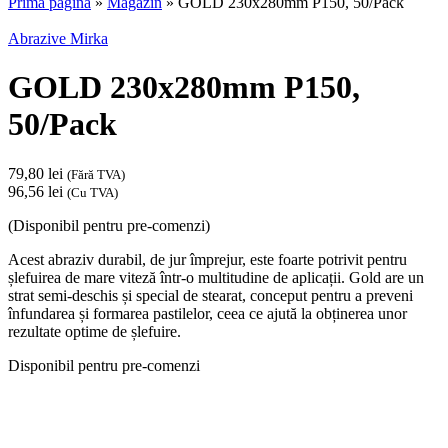
Prima pagină
»
Magazin
»
GOLD 230x280mm P150, 50/Pack
Abrazive Mirka
GOLD 230x280mm P150,
50/Pack
79,80
lei
(Fără TVA)
96,56
lei
(Cu TVA)
(Disponibil pentru pre-comenzi)
Acest abraziv durabil, de jur împrejur, este foarte potrivit pentru
șlefuirea de mare viteză într-o multitudine de aplicații. Gold are un
strat semi-deschis și special de stearat, conceput pentru a preveni
înfundarea și formarea pastilelor, ceea ce ajută la obținerea unor
rezultate optime de șlefuire.
Disponibil pentru pre-comenzi