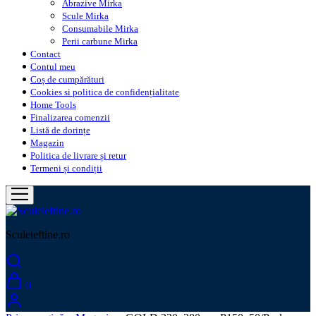
Abrazive Mirka
Scule Mirka
Consumabile Mirka
Perii carbune Mirka
Contact
Contul meu
Coș de cumpărături
Cookies si politica de confidențialitate
Home Tools
Finalizarea comenzii
Listă de dorințe
Magazin
Politica de livrare și retur
Termeni și condiții
Sculeieftine.ro
0