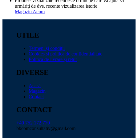
Produse Vizualizate recent este o funcție care vă ajută să
urmăriți de dvs. recente vizualizarea istorie.
Magazin Acum
UTILE
Termeni și condiții
Cookies si politica de confidențialitate
Politica de livrare și retur
DIVERSE
Acasă
Magazin
Contact
CONTACT
+40 752 172 770
bbcomconsultativ@gmail.com