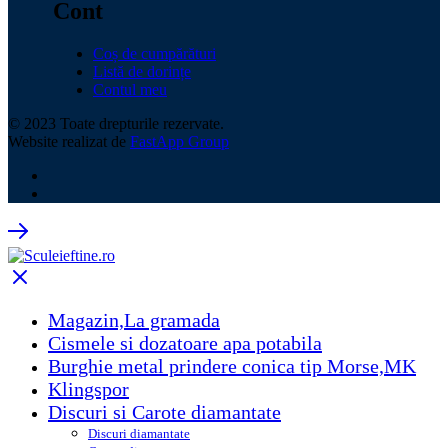
Cont
Coș de cumpărături
Listă de dorințe
Contul meu
© 2023 Toate drepturile rezervate.
Website realizat de
FastApp Group
Magazin,La gramada
Cismele si dozatoare apa potabila
Burghie metal prindere conica tip Morse,MK
Klingspor
Discuri si Carote diamantate
Discuri diamantate