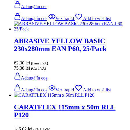
Adaugă în coș
Adaugă în coș
Vezi rapid
Add to wishlist
ABRASIVE YELLOW BASIC
230x280mm EAN P60, 25/Pack
62,30
lei
(Fără TVA)
75,38
lei
(Cu TVA)
Adaugă în coș
Adaugă în coș
Vezi rapid
Add to wishlist
CARATFLEX 115mm x 50m RLL
P120
146,02
lei
(Fără TVA)