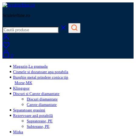
Sculeieftine.ro
0
Magazin,La gramada
Cismele si dozatoare apa potabila
Burghie metal prindere conica tip
Morse,MK
Klingspor
Discuri si Carote diamantate
Discuri diamantate
Carote diamantate
Separatoare grasimi
Rezervoare apă potabilă
Supraterane, PE
Subterane, PE
Mirka