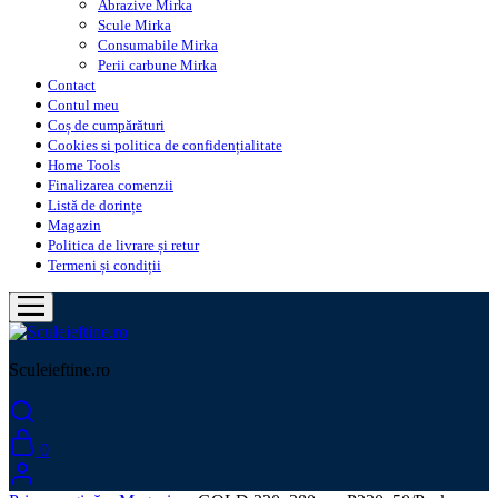
Abrazive Mirka
Scule Mirka
Consumabile Mirka
Perii carbune Mirka
Contact
Contul meu
Coș de cumpărături
Cookies si politica de confidențialitate
Home Tools
Finalizarea comenzii
Listă de dorințe
Magazin
Politica de livrare și retur
Termeni și condiții
Sculeieftine.ro
0