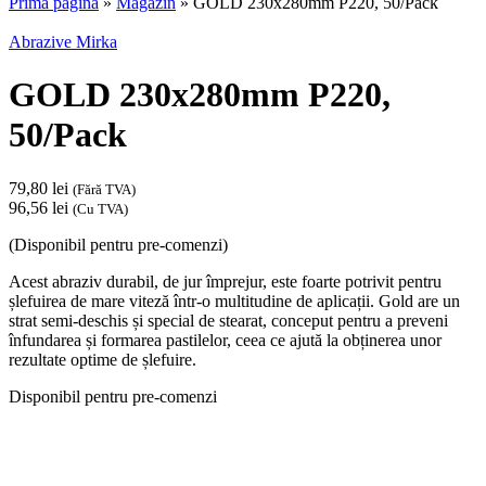
Prima pagină
»
Magazin
»
GOLD 230x280mm P220, 50/Pack
Abrazive Mirka
GOLD 230x280mm P220,
50/Pack
79,80
lei
(Fără TVA)
96,56
lei
(Cu TVA)
(Disponibil pentru pre-comenzi)
Acest abraziv durabil, de jur împrejur, este foarte potrivit pentru
șlefuirea de mare viteză într-o multitudine de aplicații. Gold are un
strat semi-deschis și special de stearat, conceput pentru a preveni
înfundarea și formarea pastilelor, ceea ce ajută la obținerea unor
rezultate optime de șlefuire.
Disponibil pentru pre-comenzi