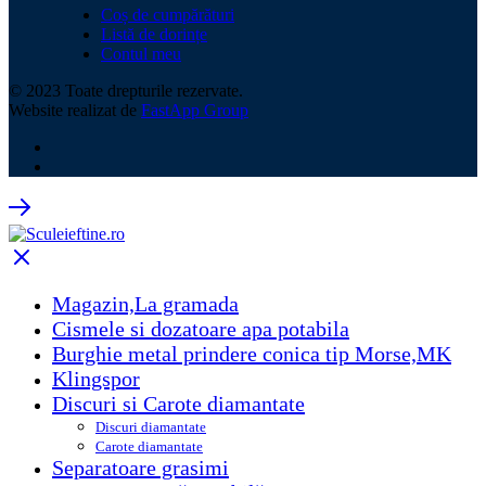
Coș de cumpărături
Listă de dorințe
Contul meu
© 2023 Toate drepturile rezervate.
Website realizat de
FastApp Group
Magazin,La gramada
Cismele si dozatoare apa potabila
Burghie metal prindere conica tip Morse,MK
Klingspor
Discuri si Carote diamantate
Discuri diamantate
Carote diamantate
Separatoare grasimi