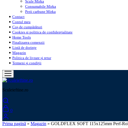
Scule Mirka
Consumabile Mirka
Perii carbune Mirka
Contact
Contul meu
Coș de cumpărături
Cookies si politica de confidențialitate
Home Tools
Finalizarea comenzii
Listă de dorințe
Magazin
Politica de livrare și retur
Termeni și condiții
Sculeieftine.ro
0
Prima pagină
»
Magazin
»
GOLDFLEX SOFT 115x125mm Perf-Roll