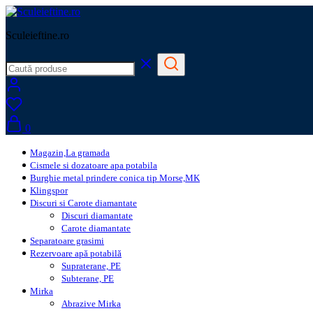
Sculeieftine.ro
0
Magazin,La gramada
Cismele si dozatoare apa potabila
Burghie metal prindere conica tip Morse,MK
Klingspor
Discuri si Carote diamantate
Discuri diamantate
Carote diamantate
Separatoare grasimi
Rezervoare apă potabilă
Supraterane, PE
Subterane, PE
Mirka
Abrazive Mirka