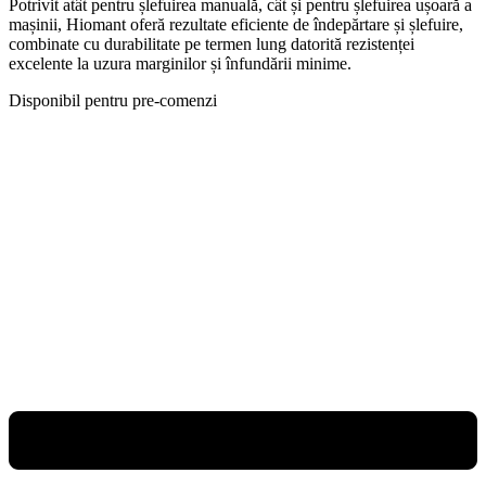
Potrivit atât pentru șlefuirea manuală, cât și pentru șlefuirea ușoară a
mașinii, Hiomant oferă rezultate eficiente de îndepărtare și șlefuire,
combinate cu durabilitate pe termen lung datorită rezistenței
excelente la uzura marginilor și înfundării minime.
Disponibil pentru pre-comenzi