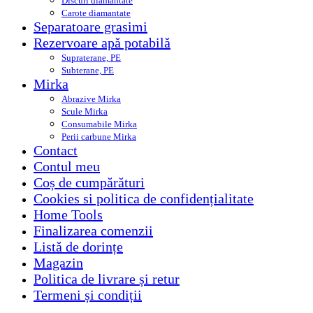
Discuri diamantate
Carote diamantate
Separatoare grasimi
Rezervoare apă potabilă
Supraterane, PE
Subterane, PE
Mirka
Abrazive Mirka
Scule Mirka
Consumabile Mirka
Perii carbune Mirka
Contact
Contul meu
Coș de cumpărături
Cookies si politica de confidențialitate
Home Tools
Finalizarea comenzii
Listă de dorințe
Magazin
Politica de livrare și retur
Termeni și condiții