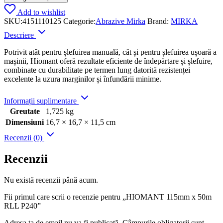
Add to wishlist
SKU:
4151110125
Categorie:
Abrazive Mirka
Brand:
MIRKA
Descriere
Potrivit atât pentru șlefuirea manuală, cât și pentru șlefuirea ușoară a
mașinii, Hiomant oferă rezultate eficiente de îndepărtare și șlefuire,
combinate cu durabilitate pe termen lung datorită rezistenței
excelente la uzura marginilor și înfundării minime.
Informații suplimentare
Greutate
1,725 kg
Dimensiuni
16,7 × 16,7 × 11,5 cm
Recenzii (0)
Recenzii
Nu există recenzii până acum.
Fii primul care scrii o recenzie pentru „HIOMANT 115mm x 50m
RLL P240”
Adresa ta de email nu va fi publicată.
Câmpurile obligatorii sunt