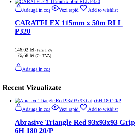
Adaugă în coș
Vezi rapid
Add to wishlist
CARATFLEX 115mm x 50m RLL
P320
146,02
lei
(Fără TVA)
176,68
lei
(Cu TVA)
Adaugă în coș
Recent Vizualizate
Adaugă în coș
Vezi rapid
Add to wishlist
Abrasive Triangle Red 93x93x93 Grip
6H 180 20/P