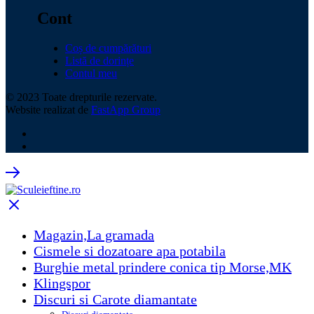
Cont
Coș de cumpărături
Listă de dorințe
Contul meu
© 2023 Toate drepturile rezervate.
Website realizat de
FastApp Group
Magazin,La gramada
Cismele si dozatoare apa potabila
Burghie metal prindere conica tip Morse,MK
Klingspor
Discuri si Carote diamantate