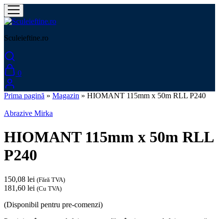
Sculeieftine.ro
0
Prima pagină
»
Magazin
»
HIOMANT 115mm x 50m RLL P240
Abrazive Mirka
HIOMANT 115mm x 50m RLL
P240
150,08
lei
(Fără TVA)
181,60
lei
(Cu TVA)
(Disponibil pentru pre-comenzi)