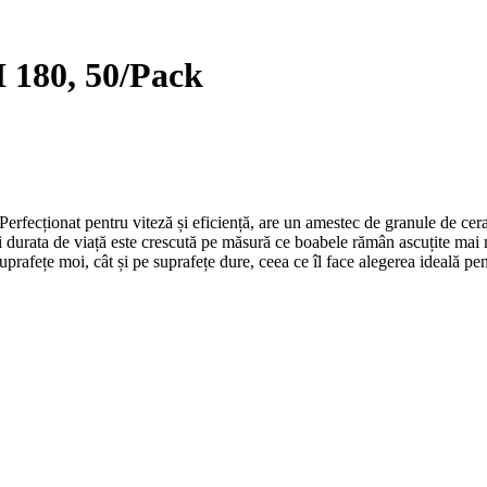
180, 50/Pack
Perfecționat pentru viteză și eficiență, are un amestec de granule de cera
și durata de viață este crescută pe măsură ce boabele rămân ascuțite mai
uprafețe moi, cât și pe suprafețe dure, ceea ce îl face alegerea ideală pen