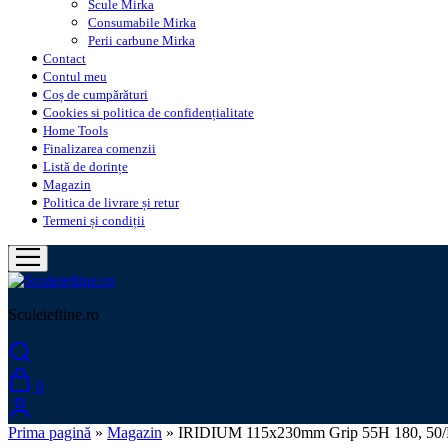
Scule Mirka
Consumabile Mirka
Perii carbune Mirka
Contact
Contul meu
Coș de cumpărături
Cookies si politica de confidențialitate
Home Tools
Finalizarea comenzii
Listă de dorințe
Magazin
Politica de livrare și retur
Termeni și condiții
Sculeieftine.ro
0
Prima pagină
»
Magazin
»
IRIDIUM 115x230mm Grip 55H 180, 50/