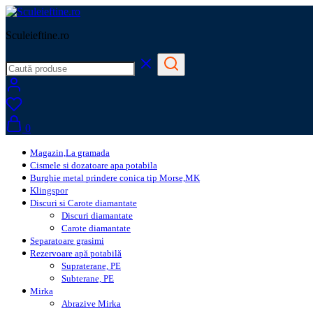
Sculeieftine.ro
0
Magazin,La gramada
Cismele si dozatoare apa potabila
Burghie metal prindere conica tip Morse,MK
Klingspor
Discuri si Carote diamantate
Discuri diamantate
Carote diamantate
Separatoare grasimi
Rezervoare apă potabilă
Supraterane, PE
Subterane, PE
Mirka
Abrazive Mirka