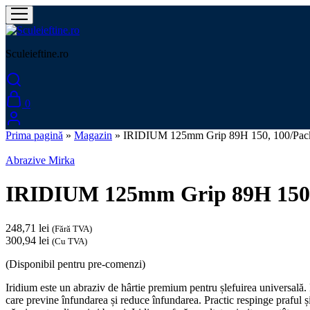
Sculeieftine.ro
0
Prima pagină
»
Magazin
»
IRIDIUM 125mm Grip 89H 150, 100/Pac
Abrazive Mirka
IRIDIUM 125mm Grip 89H 150,
248,71
lei
(Fără TVA)
300,94
lei
(Cu TVA)
(Disponibil pentru pre-comenzi)
Iridium este un abraziv de hârtie premium pentru șlefuirea universală. 
care previne înfundarea și reduce înfundarea. Practic respinge praful 