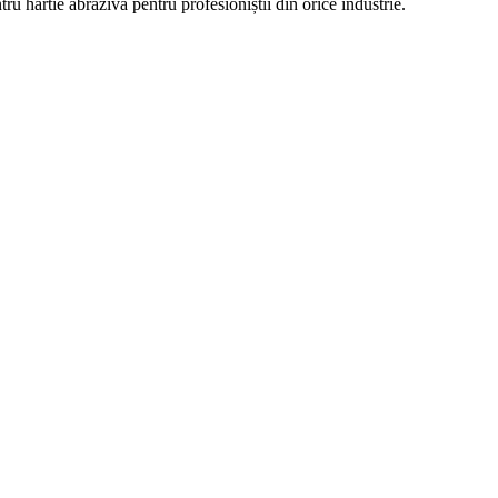
tru hârtie abrazivă pentru profesioniștii din orice industrie.