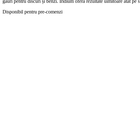
găuri pentru discuri și benzi. Iridium oferă rezultate uimitoare atât pe s
Disponibil pentru pre-comenzi