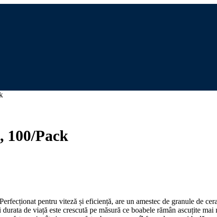
k
 100/Pack
Perfecționat pentru viteză și eficiență, are un amestec de granule de cera
și durata de viață este crescută pe măsură ce boabele rămân ascuțite mai