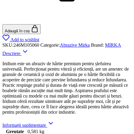
Adaugă în coș
Add to wishlist
SKU:
246M105060
Categorie:
Abrazive Mirka
Brand:
MIRKA
Descriere
Iridium este un abraziv de hârtie premium pentru șlefuirea
universală. Perfecționat pentru viteză și eficiență, are un amestec de
granule de ceramică și oxid de aluminiu pe o hârtie flexibilă cu
acoperire de precizie care previne înfundarea și reduce înfundarea.
Practic respinge praful și durata de viață este crescută pe măsură ce
boabele rămân ascuțite mai mult timp. Aspirarea prafului este
optimizată cu modele cu mai multe găuri pentru discuri și benzi.
Iridium oferă rezultate uimitoare atât pe suprafețe moi, cât și pe
suprafețe dure, ceea ce îl face alegerea ideală pentru hârtie abrazivă
pentru profesioniștii din orice industrie.
Informații suplimentare
Greutate
0,581 kg