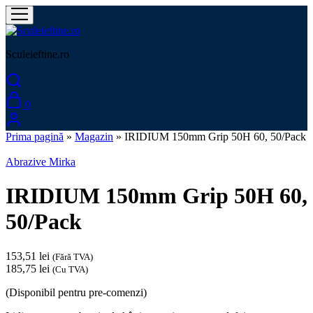
Sculeieftine.ro
0
Prima pagină
»
Magazin
»
IRIDIUM 150mm Grip 50H 60, 50/Pack
Abrazive Mirka
IRIDIUM 150mm Grip 50H 60,
50/Pack
153,51
lei
(Fără TVA)
185,75
lei
(Cu TVA)
(Disponibil pentru pre-comenzi)