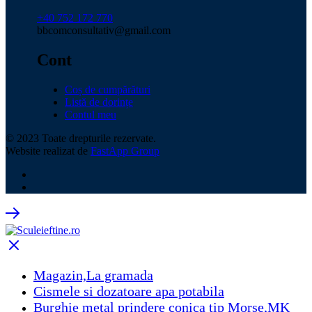
+40 752 172 770
bbcomconsultativ@gmail.com
Cont
Coș de cumpărături
Listă de dorințe
Contul meu
© 2023 Toate drepturile rezervate.
Website realizat de
FastApp Group
Magazin,La gramada
Cismele si dozatoare apa potabila
Burghie metal prindere conica tip Morse,MK