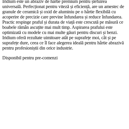
Iridium este un abraziv de hârtie premium pentru șlefuirea
universală. Perfecționat pentru viteză și eficiență, are un amestec de
granule de ceramică și oxid de aluminiu pe o hârtie flexibilă cu
acoperire de precizie care previne înfundarea și reduce înfundarea.
Practic respinge praful și durata de viață este crescută pe măsură ce
boabele rămân ascuțite mai mult timp. Aspirarea prafului este
optimizată cu modele cu mai multe găuri pentru discuri și benzi.
Iridium oferă rezultate uimitoare atât pe suprafețe moi, cât și pe
suprafețe dure, ceea ce îl face alegerea ideală pentru hârtie abrazivă
pentru profesioniștii din orice industrie.
Disponibil pentru pre-comenzi