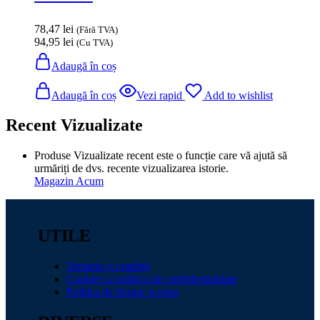
78,47
lei
(Fără TVA)
94,95
lei
(Cu TVA)
Adaugă în coș
Adaugă în coș
Vezi rapid
Add to wishlist
Recent Vizualizate
Produse Vizualizate recent este o funcție care vă ajută să
urmăriți de dvs. recente vizualizarea istorie.
Magazin Acum
UTILE
Termeni și condiții
Cookies si politica de confidențialitate
Politica de livrare și retur