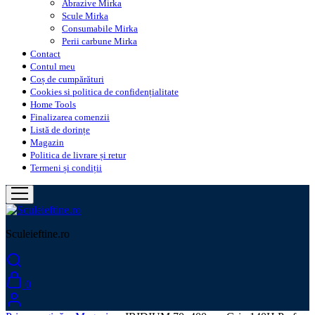
Abrazive Mirka
Scule Mirka
Consumabile Mirka
Perii carbune Mirka
Contact
Contul meu
Coș de cumpărături
Cookies si politica de confidențialitate
Home Tools
Finalizarea comenzii
Listă de dorințe
Magazin
Politica de livrare și retur
Termeni și condiții
Sculeieftine.ro
0