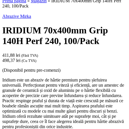
Prima pagină
»
Magazin
»
IRIDIUM 70x400mm Grip 140H Perf
240, 100/Pack
Abrazive Mirka
IRIDIUM 70x400mm Grip
140H Perf 240, 100/Pack
411,88
lei
(Fără TVA)
498,37
lei
(Cu TVA)
(Disponibil pentru pre-comenzi)
Iridium este un abraziv de hârtie premium pentru șlefuirea
universală. Perfecționat pentru viteză și eficiență, are un amestec de
granule de ceramică și oxid de aluminiu pe o hârtie flexibilă cu
acoperire de precizie care previne înfundarea și reduce înfundarea.
Practic respinge praful și durata de viață este crescută pe măsură ce
boabele rămân ascuțite mai mult timp. Aspirarea prafului este
optimizată cu modele cu mai multe găuri pentru discuri și benzi.
Iridium oferă rezultate uimitoare atât pe suprafețe moi, cât și pe
suprafețe dure, ceea ce îl face alegerea ideală pentru hârtie abrazivă
pentru profesioniștii din orice industrie.