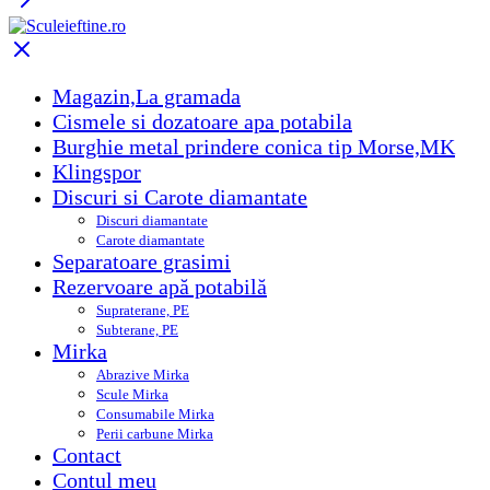
Magazin,La gramada
Cismele si dozatoare apa potabila
Burghie metal prindere conica tip Morse,MK
Klingspor
Discuri si Carote diamantate
Discuri diamantate
Carote diamantate
Separatoare grasimi
Rezervoare apă potabilă
Supraterane, PE
Subterane, PE
Mirka
Abrazive Mirka
Scule Mirka
Consumabile Mirka
Perii carbune Mirka
Contact
Contul meu