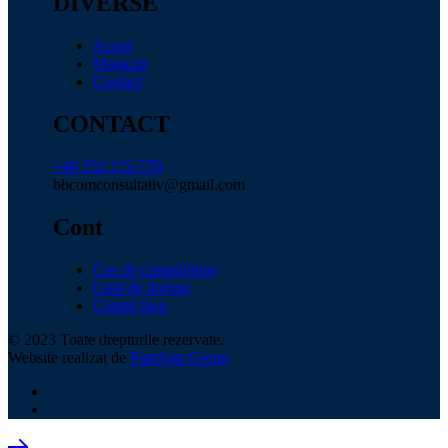
DIVERSE
Acasă
Magazin
Contact
CONTACT
+40 752 172 770
bbcomconsultativ@gmail.com
Cont
Coș de cumpărături
Listă de dorințe
Contul meu
© 2023 Toate drepturile rezervate.
Website realizat de
FastApp Group