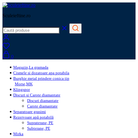
Sculeieftine.ro
0
Magazin,La gramada
Cismele si dozatoare apa potabila
Burghie metal prindere conica tip
Morse,MK
Klingspor
Discuri si Carote diamantate
Discuri diamantate
Carote diamantate
Separatoare grasimi
Rezervoare apă potabilă
Supraterane, PE
Subterane, PE
Mirka