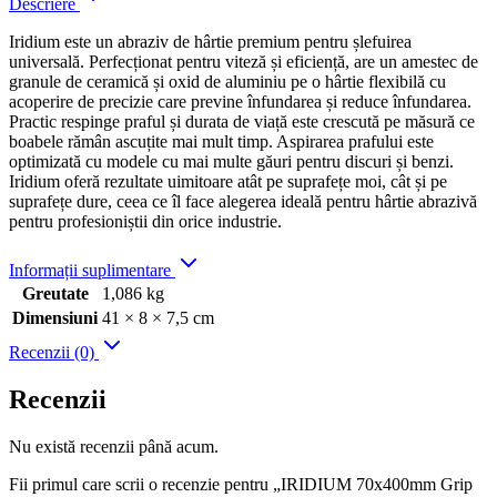
Descriere
Iridium este un abraziv de hârtie premium pentru șlefuirea
universală. Perfecționat pentru viteză și eficiență, are un amestec de
granule de ceramică și oxid de aluminiu pe o hârtie flexibilă cu
acoperire de precizie care previne înfundarea și reduce înfundarea.
Practic respinge praful și durata de viață este crescută pe măsură ce
boabele rămân ascuțite mai mult timp. Aspirarea prafului este
optimizată cu modele cu mai multe găuri pentru discuri și benzi.
Iridium oferă rezultate uimitoare atât pe suprafețe moi, cât și pe
suprafețe dure, ceea ce îl face alegerea ideală pentru hârtie abrazivă
pentru profesioniștii din orice industrie.
Informații suplimentare
Greutate
1,086 kg
Dimensiuni
41 × 8 × 7,5 cm
Recenzii (0)
Recenzii
Nu există recenzii până acum.
Fii primul care scrii o recenzie pentru „IRIDIUM 70x400mm Grip