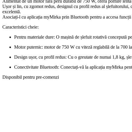
Alimentat de un motor fără perii durabil de 750 W, oferă pornire lentă 
Ușor și lin, cu zgomot redus, designul cu profil redus al șlefuitorului,
excelentă.
Asociați-l cu aplicația myMirka prin Bluetooth pentru a accesa funcții 
Caracteristici cheie:
Pentru materiale dure: O mașină de șlefuit rotativă concepută pe
Motor puternic: motor de 750 W cu viteză reglabilă de la 700 l
Design ușor, cu profil redus: Cu o greutate de numai 1,8 kg, șle
Conectivitate Bluetooth: Conectați-vă la aplicația myMirka pentr
Disponibil pentru pre-comenzi