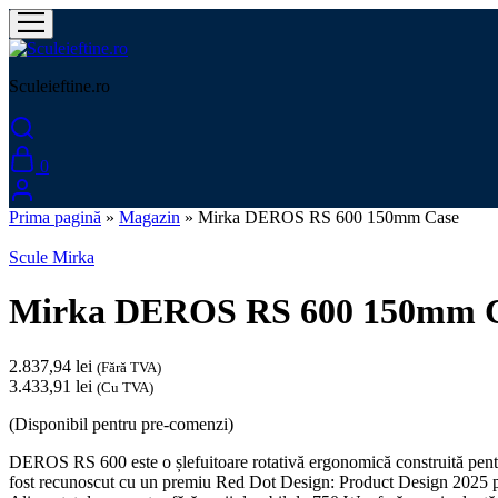
Sculeieftine.ro
0
Prima pagină
»
Magazin
»
Mirka DEROS RS 600 150mm Case
Scule Mirka
Mirka DEROS RS 600 150mm 
2.837,94
lei
(Fără TVA)
3.433,91
lei
(Cu TVA)
(Disponibil pentru pre-comenzi)
DEROS RS 600 este o șlefuitoare rotativă ergonomică construită pentru ș
fost recunoscut cu un premiu Red Dot Design: Product Design 2025 pe