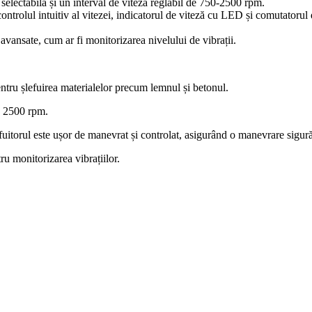
selectabilă și un interval de viteză reglabil de 750-2500 rpm.
 controlul intuitiv al vitezei, indicatorul de viteză cu LED și comutatoru
avansate, cum ar fi monitorizarea nivelului de vibrații.
ntru șlefuirea materialelor precum lemnul și betonul.
a 2500 rpm.
fuitorul este ușor de manevrat și controlat, asigurând o manevrare sigură
u monitorizarea vibrațiilor.