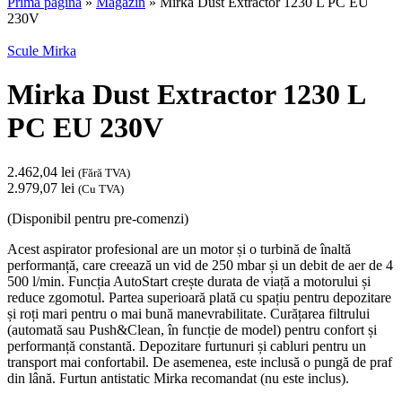
Prima pagină
»
Magazin
»
Mirka Dust Extractor 1230 L PC EU
230V
Scule Mirka
Mirka Dust Extractor 1230 L
PC EU 230V
2.462,04
lei
(Fără TVA)
2.979,07
lei
(Cu TVA)
(Disponibil pentru pre-comenzi)
Acest aspirator profesional are un motor și o turbină de înaltă
performanță, care creează un vid de 250 mbar și un debit de aer de 4
500 l/min. Funcția AutoStart crește durata de viață a motorului și
reduce zgomotul. Partea superioară plată cu spațiu pentru depozitare
și roți mari pentru o mai bună manevrabilitate. Curățarea filtrului
(automată sau Push&Clean, în funcție de model) pentru confort și
performanță constantă. Depozitare furtunuri și cabluri pentru un
transport mai confortabil. De asemenea, este inclusă o pungă de praf
din lână. Furtun antistatic Mirka recomandat (nu este inclus).