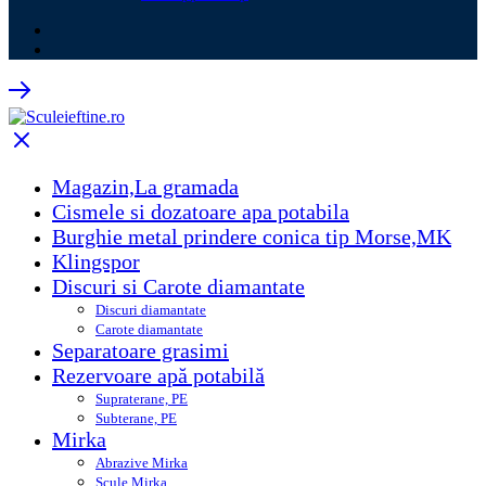
Magazin,La gramada
Cismele si dozatoare apa potabila
Burghie metal prindere conica tip Morse,MK
Klingspor
Discuri si Carote diamantate
Discuri diamantate
Carote diamantate
Separatoare grasimi
Rezervoare apă potabilă
Supraterane, PE
Subterane, PE
Mirka
Abrazive Mirka
Scule Mirka