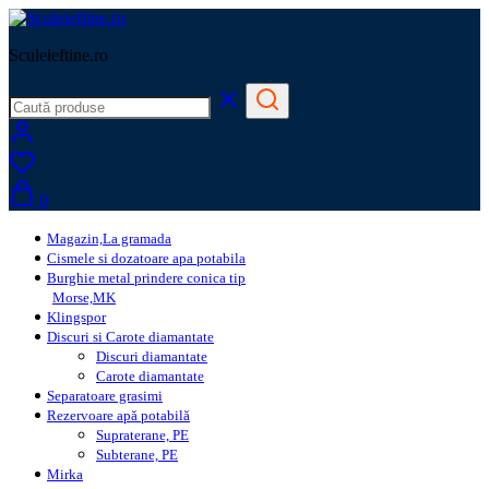
Sculeieftine.ro
0
Magazin,La gramada
Cismele si dozatoare apa potabila
Burghie metal prindere conica tip
Morse,MK
Klingspor
Discuri si Carote diamantate
Discuri diamantate
Carote diamantate
Separatoare grasimi
Rezervoare apă potabilă
Supraterane, PE
Subterane, PE
Mirka