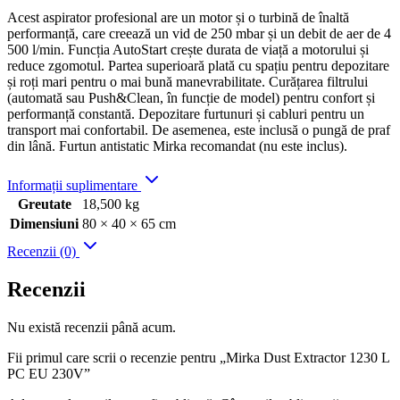
Acest aspirator profesional are un motor și o turbină de înaltă
performanță, care creează un vid de 250 mbar și un debit de aer de 4
500 l/min. Funcția AutoStart crește durata de viață a motorului și
reduce zgomotul. Partea superioară plată cu spațiu pentru depozitare
și roți mari pentru o mai bună manevrabilitate. Curățarea filtrului
(automată sau Push&Clean, în funcție de model) pentru confort și
performanță constantă. Depozitare furtunuri și cabluri pentru un
transport mai confortabil. De asemenea, este inclusă o pungă de praf
din lână. Furtun antistatic Mirka recomandat (nu este inclus).
Informații suplimentare
Greutate
18,500 kg
Dimensiuni
80 × 40 × 65 cm
Recenzii (0)
Recenzii
Nu există recenzii până acum.
Fii primul care scrii o recenzie pentru „Mirka Dust Extractor 1230 L
PC EU 230V”