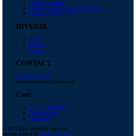
Termeni și condiții
Cookies si politica de confidențialitate
Politica de livrare și retur
DIVERSE
Acasă
Magazin
Contact
CONTACT
+40 752 172 770
bbcomconsultativ@gmail.com
Cont
Coș de cumpărături
Listă de dorințe
Contul meu
© 2023 Toate drepturile rezervate.
Website realizat de
FastApp Group