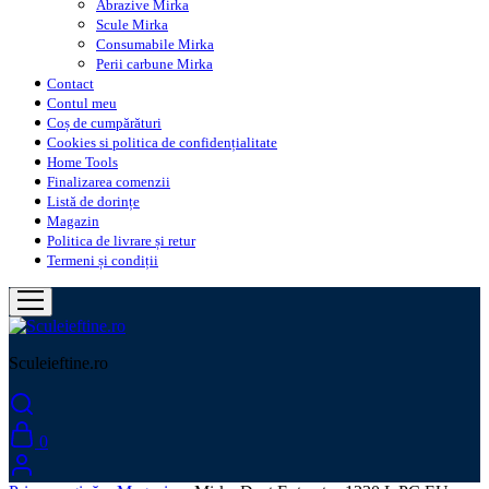
Abrazive Mirka
Scule Mirka
Consumabile Mirka
Perii carbune Mirka
Contact
Contul meu
Coș de cumpărături
Cookies si politica de confidențialitate
Home Tools
Finalizarea comenzii
Listă de dorințe
Magazin
Politica de livrare și retur
Termeni și condiții
Sculeieftine.ro
0