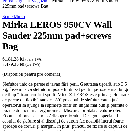
Prima pagină
»
Magazin
»
Mirka LEROS 950CV Wall Sander
225mm pad+screws Bag
Scule Mirka
Mirka LEROS 950CV Wall
Sander 225mm pad+screws
Bag
6.181,28
lei
(Fără TVA)
7.479,35
lei
(Cu TVA)
(Disponibil pentru pre-comenzi)
Șlefuitor unic de perete și tavan fără perii. Greutatea ușoară, sub 3,5
kg, înseamnă că șlefuitorul poate fi utilizat pentru perioade mai lungi
de timp într-un confort sporit. Mirka® LEROS este prima șlefuitoare
de perete cu flexibilitate de 180° pe capul de șlefuire, care ajută
operatorul să ajungă la suprafețe dintr-un unghi mai bun și permite o
poziție de lucru mai ergonomică. Mișcarea orbitală aleatorie oferă
răspunsuri precise la mișcările operatorului. Designul special al
capului de șlefuire și al discului de suport fac posibilă lucrul foarte
aproape de colțuri și margini. În plus, punctul de fixare al capului de