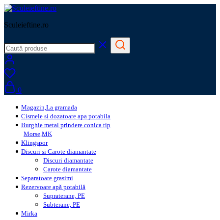
Sculeieftine.ro
0
Magazin,La gramada
Cismele si dozatoare apa potabila
Burghie metal prindere conica tip
Morse,MK
Klingspor
Discuri si Carote diamantate
Discuri diamantate
Carote diamantate
Separatoare grasimi
Rezervoare apă potabilă
Supraterane, PE
Subterane, PE
Mirka