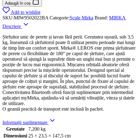
Adaugă în coș
Add to wishlist
SKU:
MIW9502022BA
Categorie:
Scule Mirka
Brand:
MIRKA
Descriere
Șlefuitor unic de perete și tavan fără perii. Greutatea ușoară, sub 3,5
kg, înseamnă că șlefuitorul poate fi utilizat pentru perioade mai lungi
de timp într-un confort sporit. Mirka® LEROS este prima șlefuitoare
de perete cu flexibilitate de 180° pe capul de șlefuire, care ajută
operatorul să ajungă la suprafețe dintr-un unghi mai bun și permite o
poziție de lucru mai ergonomică. Mișcarea orbitală aleatorie oferă
răspunsuri precise la mișcările operatorului. Designul special al
capului de șlefuire și al discului de suport fac posibilă lucrul foarte
aproape de colțuri și margini. În plus, punctul de fixare al capului de
șlefuire este aproape de suprafață, stabilizând procesul de șlefuire.
Conectivitatea Bluetooth oferă funcții suplimentare prin intermediul
aplicației myMirka, ajutându-vă să urmăriți vibrațiile, viteza și datele
de utilizare.
O geantă practică de transport este inclusă în pachet.
Informații suplimentare
Greutate
7,200 kg
Dimensiuni
25 × 23,5 × 147,5 cm