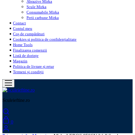
Abrazive Mirka
Scule Mirka
Consumabile Mirka
Perii carbune Mirka
Contact
Contul meu
Coș de cumpărături
Cookies si politica de confidențialitate
Home Tools
Finalizarea comenzii
Listă de dorințe
Magazin
Politica de livrare și retur
Termeni și condiții
Sculeieftine.ro
0