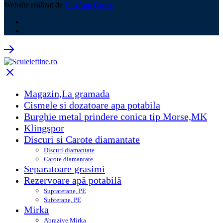
Website realizat de
FastApp Group
Magazin,La gramada
Cismele si dozatoare apa potabila
Burghie metal prindere conica tip Morse,MK
Klingspor
Discuri si Carote diamantate
Discuri diamantate
Carote diamantate
Separatoare grasimi
Rezervoare apă potabilă
Supraterane, PE
Subterane, PE
Mirka
Abrazive Mirka