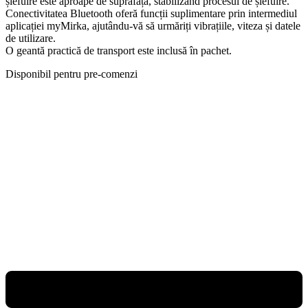
șlefuire este aproape de suprafață, stabilizând procesul de șlefuire.
Conectivitatea Bluetooth oferă funcții suplimentare prin intermediul
aplicației myMirka, ajutându-vă să urmăriți vibrațiile, viteza și datele
de utilizare.
O geantă practică de transport este inclusă în pachet.
Disponibil pentru pre-comenzi