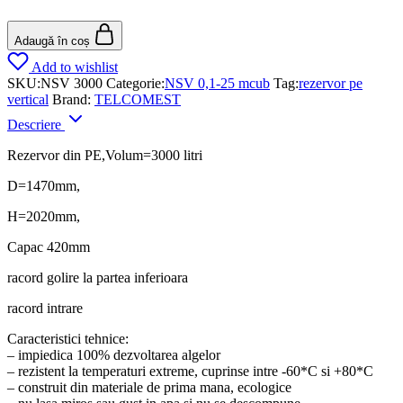
Adaugă în coș
Add to wishlist
SKU:
NSV 3000
Categorie:
NSV 0,1-25 mcub
Tag:
rezervor pe
vertical
Brand:
TELCOMEST
Descriere
Rezervor din PE,Volum=3000 litri
D=1470mm,
H=2020mm,
Capac 420mm
racord golire la partea inferioara
racord intrare
Caracteristici tehnice:
– impiedica 100% dezvoltarea algelor
– rezistent la temperaturi extreme, cuprinse intre -60*C si +80*C
– construit din materiale de prima mana, ecologice