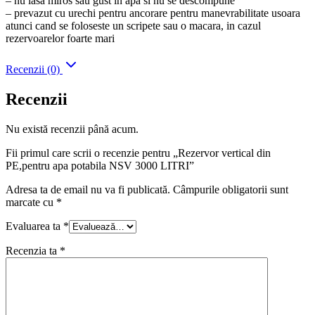
– nu lasa miros sau gust in apa si nu se descompune
– prevazut cu urechi pentru ancorare pentru manevrabilitate usoara
atunci cand se foloseste un scripete sau o macara, in cazul
rezervoarelor foarte mari
Recenzii (0)
Recenzii
Nu există recenzii până acum.
Fii primul care scrii o recenzie pentru „Rezervor vertical din
PE,pentru apa potabila NSV 3000 LITRI”
Adresa ta de email nu va fi publicată.
Câmpurile obligatorii sunt
marcate cu
*
Evaluarea ta
*
Recenzia ta
*