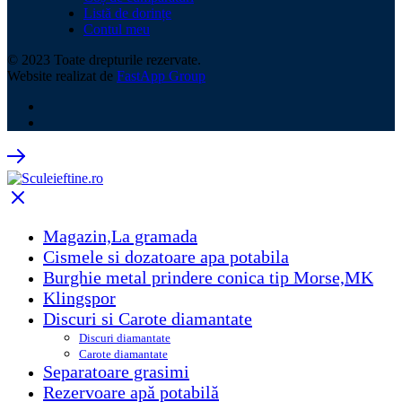
Listă de dorințe
Contul meu
© 2023 Toate drepturile rezervate.
Website realizat de
FastApp Group
Magazin,La gramada
Cismele si dozatoare apa potabila
Burghie metal prindere conica tip Morse,MK
Klingspor
Discuri si Carote diamantate
Discuri diamantate
Carote diamantate
Separatoare grasimi
Rezervoare apă potabilă