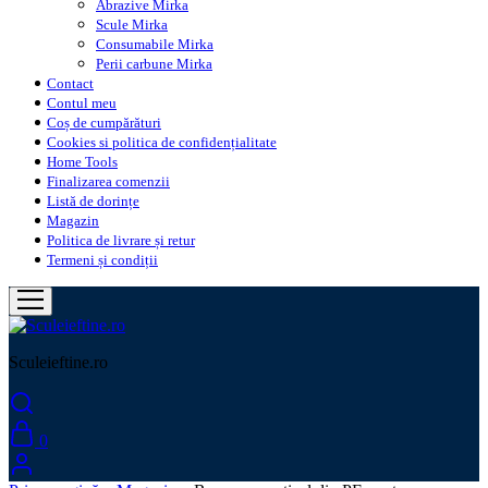
Abrazive Mirka
Scule Mirka
Consumabile Mirka
Perii carbune Mirka
Contact
Contul meu
Coș de cumpărături
Cookies si politica de confidențialitate
Home Tools
Finalizarea comenzii
Listă de dorințe
Magazin
Politica de livrare și retur
Termeni și condiții
Sculeieftine.ro
0