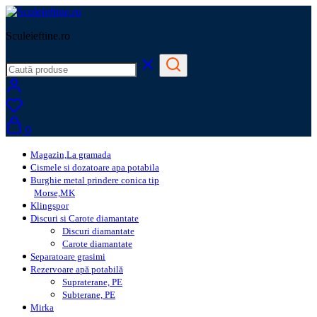
Sculeieftine.ro
0
Magazin,La gramada
Cismele si dozatoare apa potabila
Burghie metal prindere conica tip
Morse,MK
Klingspor
Discuri si Carote diamantate
Discuri diamantate
Carote diamantate
Separatoare grasimi
Rezervoare apă potabilă
Supraterane, PE
Subterane, PE
Mirka