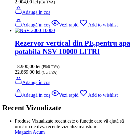
2.904,00
lei
(Cu TVA)
Adaugă în coș
Adaugă în coș
Vezi rapid
Add to wishlist
Rezervor vertical din PE,pentru apa
potabila NSV 10000 LITRI
18.900,00
lei
(Fără TVA)
22.869,00
lei
(Cu TVA)
Adaugă în coș
Adaugă în coș
Vezi rapid
Add to wishlist
Recent Vizualizate
Produse Vizualizate recent este o funcție care vă ajută să
urmăriți de dvs. recente vizualizarea istorie.
Magazin Acum