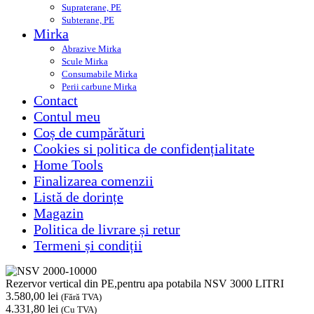
Supraterane, PE
Subterane, PE
Mirka
Abrazive Mirka
Scule Mirka
Consumabile Mirka
Perii carbune Mirka
Contact
Contul meu
Coș de cumpărături
Cookies si politica de confidențialitate
Home Tools
Finalizarea comenzii
Listă de dorințe
Magazin
Politica de livrare și retur
Termeni și condiții
Rezervor vertical din PE,pentru apa potabila NSV 3000 LITRI
3.580,00
lei
(Fără TVA)
4.331,80
lei
(Cu TVA)