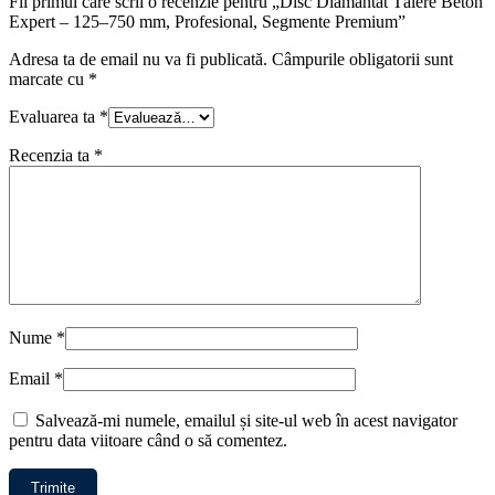
Fii primul care scrii o recenzie pentru „Disc Diamantat Tăiere Beton
Expert – 125–750 mm, Profesional, Segmente Premium”
Adresa ta de email nu va fi publicată.
Câmpurile obligatorii sunt
marcate cu
*
Evaluarea ta
*
Recenzia ta
*
Nume
*
Email
*
Salvează-mi numele, emailul și site-ul web în acest navigator
pentru data viitoare când o să comentez.