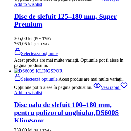
Add to wishlist
Disc de slefuit 125–180 mm, Super
Premium
305,00
lei
(Fără TVA)
369,05
lei
(Cu TVA)
Selectează opțiunile
Acest produs are mai multe variații. Opțiunile pot fi alese în
pagina produsului.
Selectează opțiunile
Acest produs are mai multe variații.
Opțiunile pot fi alese în pagina produsului.
Vezi rapid
Add to wishlist
Disc oala de slefuit 100–180 mm,
pentru polizorul unghiular,DS600S
Klingspor
239,00
lei
(Fără TVA)