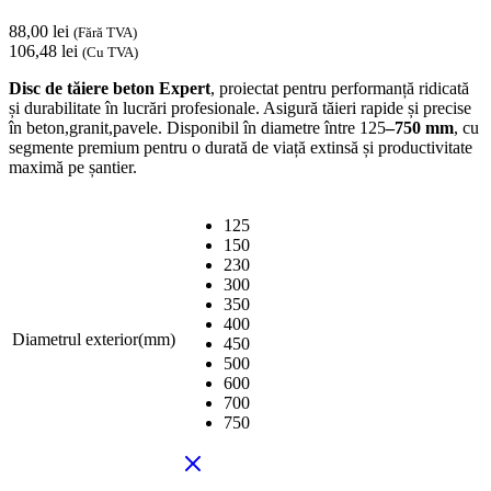
88,00
lei
(Fără TVA)
106,48
lei
(Cu TVA)
Disc de tăiere beton Expert
, proiectat pentru performanță ridicată
și durabilitate în lucrări profesionale. Asigură tăieri rapide și precise
în beton,granit,pavele. Disponibil în diametre între 125
–750 mm
, cu
segmente premium pentru o durată de viață extinsă și productivitate
maximă pe șantier.
125
150
230
300
350
400
Diametrul exterior(mm)
450
500
600
700
750