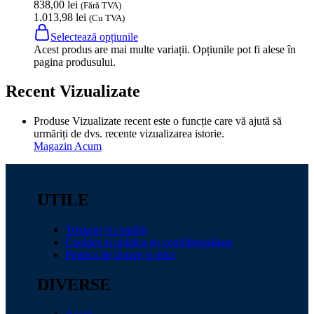
838,00
lei
(Fără TVA)
1.013,98
lei
(Cu TVA)
Selectează opțiunile
Acest produs are mai multe variații. Opțiunile pot fi alese în
pagina produsului.
Recent Vizualizate
Produse Vizualizate recent este o funcție care vă ajută să
urmăriți de dvs. recente vizualizarea istorie.
Magazin Acum
UTILE
Termeni și condiții
Cookies si politica de confidențialitate
Politica de livrare și retur
DIVERSE