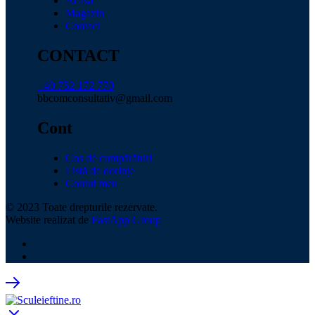
Acasă
Magazin
Contact
CONTACT
+40 752 172 770
bbcomconsultativ@gmail.com
Cont
Coș de cumpărături
Listă de dorințe
Contul meu
© 2023 Toate drepturile rezervate.
Website realizat de
FastApp Group