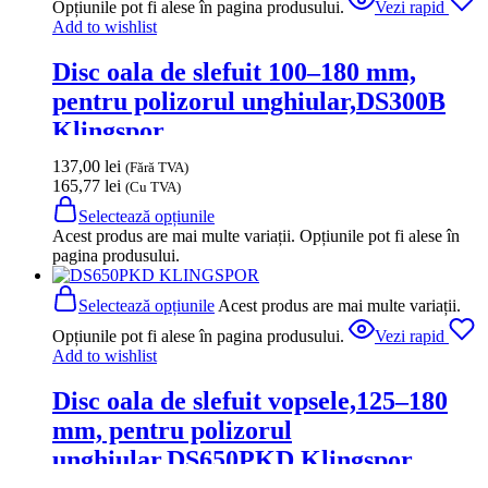
Opțiunile pot fi alese în pagina produsului.
Vezi rapid
Add to wishlist
Disc oala de slefuit 100–180 mm,
pentru polizorul unghiular,DS300B
Klingspor
137,00
lei
(Fără TVA)
165,77
lei
(Cu TVA)
Selectează opțiunile
Acest produs are mai multe variații. Opțiunile pot fi alese în
pagina produsului.
Selectează opțiunile
Acest produs are mai multe variații.
Opțiunile pot fi alese în pagina produsului.
Vezi rapid
Add to wishlist
Disc oala de slefuit vopsele,125–180
mm, pentru polizorul
unghiular,DS650PKD Klingspor