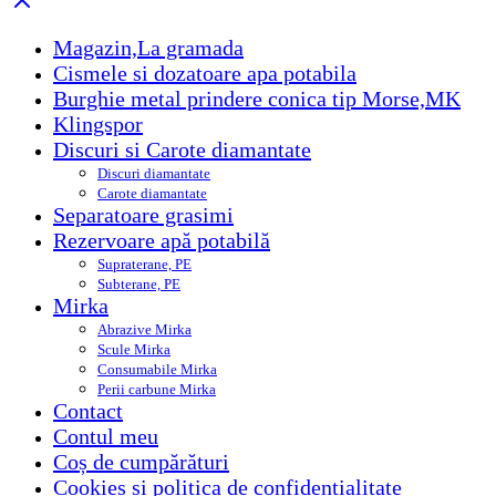
Magazin,La gramada
Cismele si dozatoare apa potabila
Burghie metal prindere conica tip Morse,MK
Klingspor
Discuri si Carote diamantate
Discuri diamantate
Carote diamantate
Separatoare grasimi
Rezervoare apă potabilă
Supraterane, PE
Subterane, PE
Mirka
Abrazive Mirka
Scule Mirka
Consumabile Mirka
Perii carbune Mirka
Contact
Contul meu
Coș de cumpărături
Cookies si politica de confidențialitate